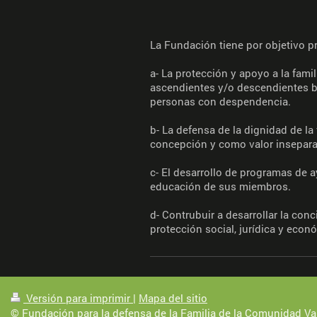
La Fundación tiene por objetivo pr
a- La protección y apoyo a la fam
ascendientes y/o descendientes bi
personas con despendencia.
b- La defensa de la dignidad de la
concepción y como valor insepara
c- El desarrollo de programas de 
educación de sus miembros.
d- Contrubuir a desarrollar la con
protección social, jurídica y econ
Versión para imprimir
|
Mapa del sitio
© Fundación para la defensa de la Familia de la Comunidad Va